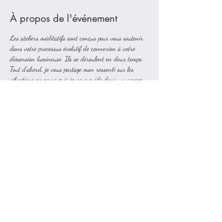
À propos de l'événement
Les ateliers méditatifs sont conçus pour vous soutenir 
dans votre processus évolutif de connexion à votre 
dimension lumineuse. Ils se déroulent en deux temps. 
Tout d'abord, je vous partage mon ressenti sur les 
vibrations en cours puis je vous guide dans un voyage 
initiatique dans des hauts lieux sacrés. Ces derniers 
se présentent à moi en fonction du travail que nous 
sommes invités à faire. 
C'est toujours une grande joie pour moi de partir en 
voyage avec vous à bord de notre vaisseau de 
Lumière. Je précise que les espaces que nous 
traversons sont sécurisés comme le stipule mon code 
de déontologie qui s'appuient sur les lois énergétiques 
de l'Univers.
Je vous remercie pour votre confiance.
Avec toute ma Bienveillance.
Corine.