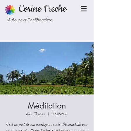
Corine Freche
Auteure et Conférencière
Méditation
ven. 31 janv.
  |  
Méditation
C'est au pied de ma montagne sacrée d'Arunachala que
nous avons rdv. Ce haut spirituel est reconnu pour nous